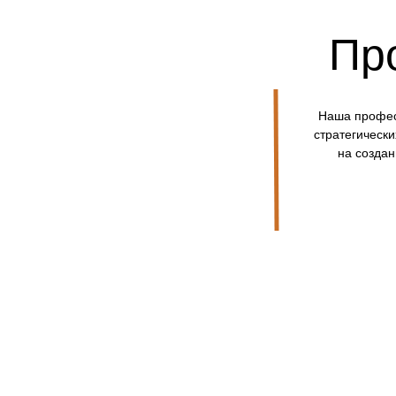
Пр
Наша профес
стратегическ
на создан