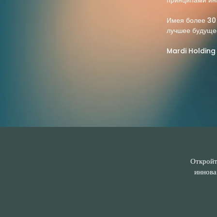
принципами инн
Имея более 30
лучшее будущее
Mardi Holding 
Откройт
иннова