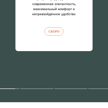
сочетается с восстанавливающей
роскошью. Почувствуйте гармонию,
расслабление и оздоровление в
окружении захватывающих горных
пейзажей.
СКОРО