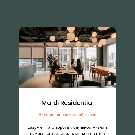
Горный курорт в Грузии
Откройте для себя гармонию и отдых в
нашем горном wellness-курорте в
Грузии
Проект, где спокойствие природы