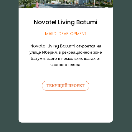
Mardi City Center
MARDI DEVELOPMENT
Одна из самых привлекательных и
динамичных частей города — всего в 5
минутах от дома. При этом комплекс
расположен в глубине жилого района,
что создает комфортную и спокойную
среду для проживания.
ТЕКУЩИЙ ПРОЕКТ