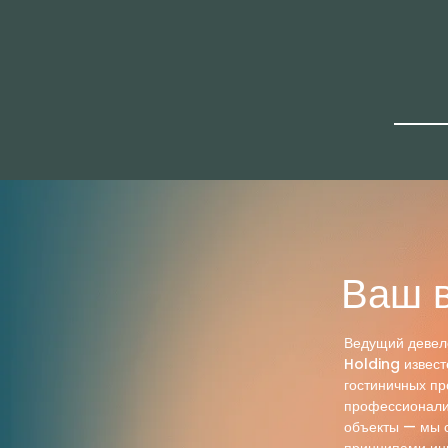
Ваш 
Ведущий девело
Holding извест
гостиничных пр
профессионали
объекты — мы с