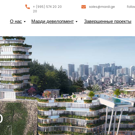
+ (995) 574 20 20
sales@mardi.ge
Follo
20
О нас
Марди девелопмент
Завершенные проекты
о