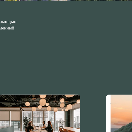
 помощью
еменный