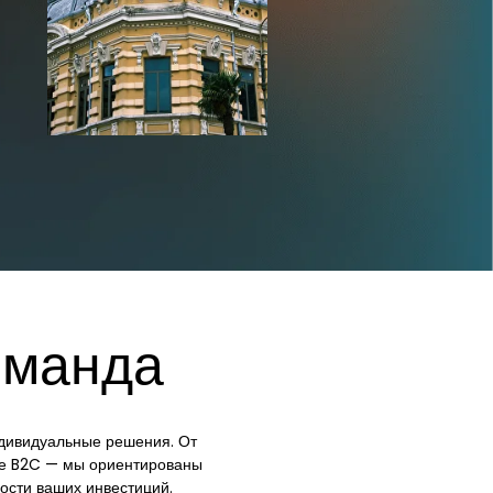
оманда
дивидуальные решения. От
нте B2C — мы ориентированы
ости ваших инвестиций.