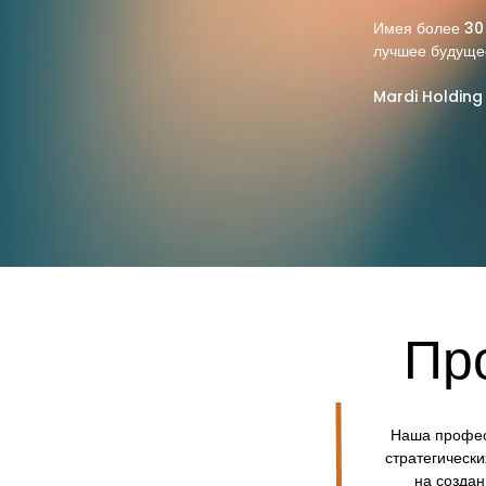
Имея более 30
лучшее будущее
Mardi Holding 
Пр
Наша профес
стратегическ
на создан