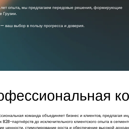
 лет опыта, мы предлагаем передовые решения, формирующие
 Грузии.
— ваш выбор в пользу прогресса и доверия.
офессиональная к
сиональная команда объединяет бизнес и клиентов, предлагая ин
их B2B-партнёрств до исключительного клиентского опыта в сегме
ие ценности, стимулирование роста и обеспечение высокой доходн