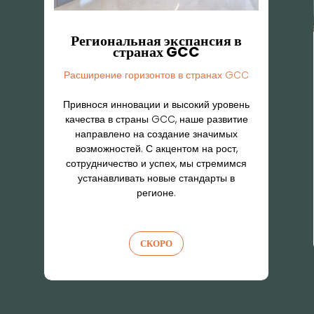
Mardi Residential
Видение современной жизни
Батуми — это ворота к стильной жизни в
самом центре города, где сочетаются
современная элегантность,
максимальный комфорт и
непревзойдённое удобство.
СКОРО