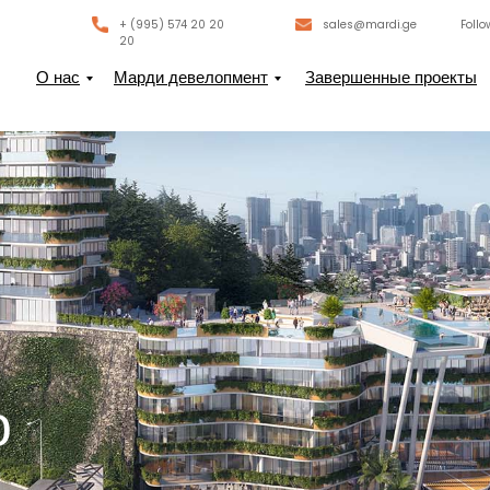
+ (995) 574 20 20
sales@mardi.ge
Follo
20
О нас
Марди девелопмент
Завершенные проекты
о