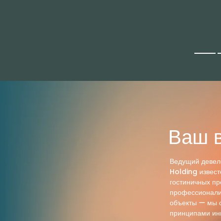
Ваш 
Ведущий девело
Holding извест
гостиничных пр
профессионали
объекты — мы с
принципами инн