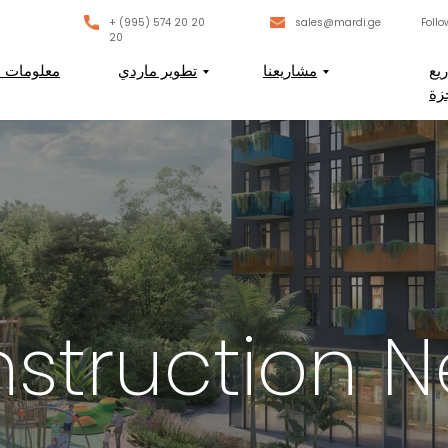
+ (995) 574 20 20
sales@mardi.ge
Follo
20
يع
مشاريعنا
تطوير ماردي
معلومات ع
زة
struction 