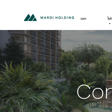
نا
بيت
Con