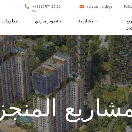
+ (995) 574 20 20
sales@mardi.ge
Follo
20
يع
مشاريعنا
تطوير ماردي
معلومات ع
زة
مشاريع المنجز