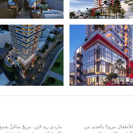
للأطفال مزودًا بالعديد من
ماردي ريد لاين، مزيجٌ مثاليٌّ يجم