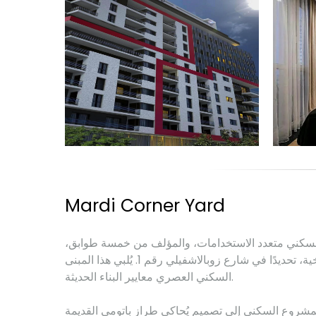
Mardi Corner Yard
 السكني متعدد الاستخدامات، والمؤلف من خمسة طوابق،
في أحد أقدم أحياء باتومي التاريخية، تحديدًا في شارع زوبالاشفيلي رقم 1. يُلبي هذا المبنى
السكني العصري معايير البناء الحديثة.