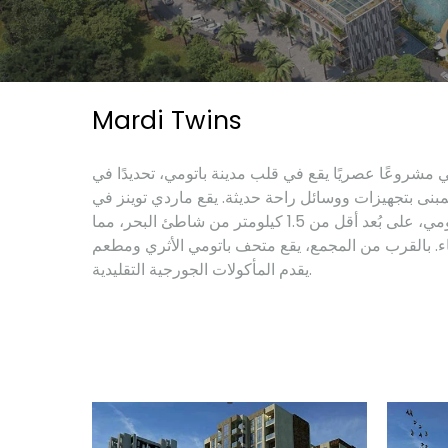
Mardi Twins
ي مشروعًا عصريًا يقع في قلب مدينة باتومي، تحديدًا في
لمبنى بتجهيزات ووسائل راحة حديثة. يقع ماردي توينز في
منطقة هادئة ومريحة من باتومي، على بُعد أقل من 1.5 كيلومتر من شاطئ البحر، مما
اء. بالقرب من المجمع، يقع متحف باتومي الأثري ومطعم
يقدم المأكولات الجورجية التقليدية.