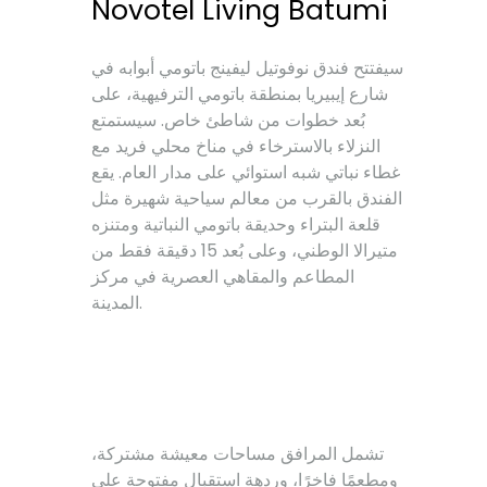
Novotel Living Batumi
سيفتتح فندق نوفوتيل ليفينج باتومي أبوابه في
شارع إيبيريا بمنطقة باتومي الترفيهية، على
بُعد خطوات من شاطئ خاص. سيستمتع
النزلاء بالاسترخاء في مناخ محلي فريد مع
غطاء نباتي شبه استوائي على مدار العام. يقع
الفندق بالقرب من معالم سياحية شهيرة مثل
قلعة البتراء وحديقة باتومي النباتية ومتنزه
متيرالا الوطني، وعلى بُعد 15 دقيقة فقط من
المطاعم والمقاهي العصرية في مركز
المدينة.
تشمل المرافق مساحات معيشة مشتركة،
ومطعمًا فاخرًا، وردهة استقبال مفتوحة على