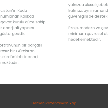
yalnızca ulusal şebek
rcistan’ın Keda
kalmaz, aynı zamanda
 konumlanan Kaskad
güvenliğini de destekl
megavat kurulu güce sahip
r enerji altyapısını
Proje, modern ve çevr
 göstergesidir.
minimum çevresel etk
hedeflemektedir.
portföyünün bir parçası
ımsız bir Gürcistan
sürdürülebilir enerji
lamaktadır.
Hemen Rezervasyon Yap