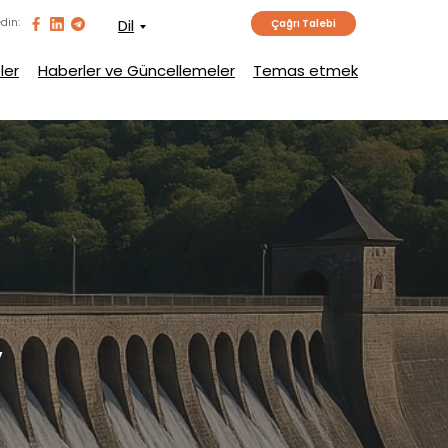
edin:
Dil
Çağrı Talebi
ler
Haberler ve Güncellemeler
Temas etmek
y