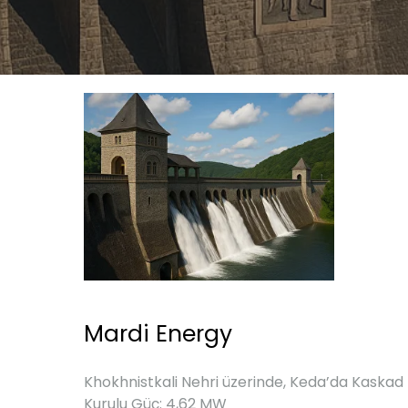
Mardi Energy
Khokhnistkali Nehri üzerinde, Keda’da Kaskad 
Kurulu Güç: 4,62 MW