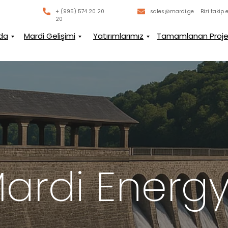
+ (995) 574 20 20
sales@mardi.ge
Bizi takip 
20
da
Mardi Gelişimi
Yatırımlarımız
Tamamlanan Proje
ardi Energ