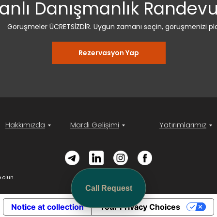
nlı Danışmanlık Randevun
Görüşmeler ÜCRETSİZDİR. Uygun zamanı seçin, görüşmenizi pla
Rezervasyon Yap
Hakkımızda
Mardi Gelişimi
Yatırımlarımız
 olun.
Call Request
Notice at collection
Your Privacy Choices