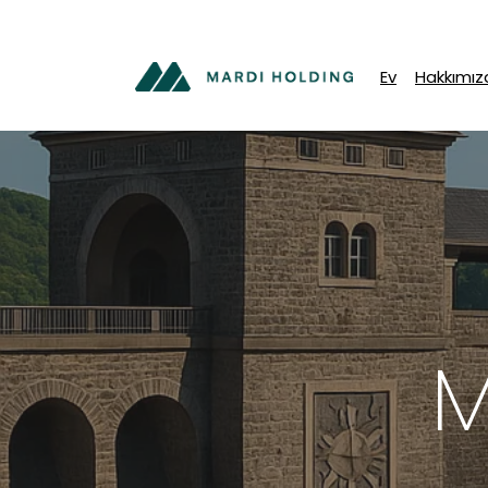
Ev
Hakkımız
M