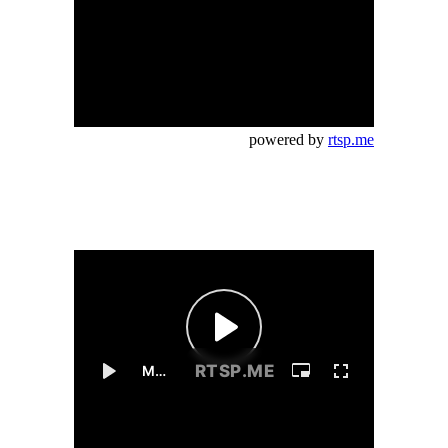
powered by
rtsp.me
d by
rtsp.me